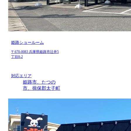
姫路ショールーム
〒670-0083 兵庫県姫路市辻井5
丁目8-2
対応エリア
姫路市、たつの
市、揖保郡太子町