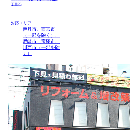
丁目23
対応エリア
伊丹市、西宮市
（一部を除く）、
尼崎市、宝塚市、
川西市（一部を除
く）