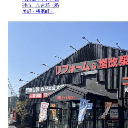
砂市、加古郡（稲
美町・播磨町）