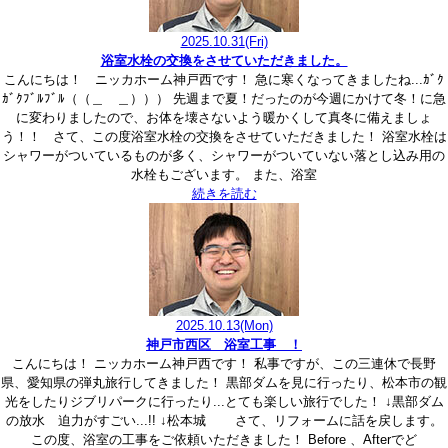
2025.10.31
(Fri)
浴室水栓の交換をさせていただきました。
こんにちは！ ニッカホーム神戸西です！ 急に寒くなってきましたね...ｶﾞｸ
ｶﾞｸﾌﾞﾙﾌﾞﾙ（（＿ ＿））） 先週まで夏！だったのが今週にかけて冬！に急
に変わりましたので、お体を壊さないよう暖かくして真冬に備えましょ
う！！ さて、この度浴室水栓の交換をさせていただきました！ 浴室水栓は
シャワーがついているものが多く、シャワーがついていない落とし込み用の
水栓もございます。 また、浴室
続きを読む
2025.10.13
(Mon)
神戸市西区 浴室工事 ！
こんにちは！ ニッカホーム神戸西です！ 私事ですが、この三連休で長野
県、愛知県の弾丸旅行してきました！ 黒部ダムを見に行ったり、松本市の観
光をしたりジブリパークに行ったり...とても楽しい旅行でした！ ↓黒部ダム
の放水 迫力がすごい...!! ↓松本城 さて、リフォームに話を戻します。
この度、浴室の工事をご依頼いただきました！ Before 、Afterでど