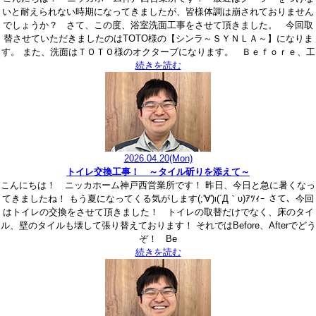
いと耐えられない時期になってきましたが、皆様体調は崩されておりません
でしょうか？ さて、この度、浴室洗面工事をさせて頂きました。 今回取
替させていただきましたのはTOTO様の【シンラ～ＳＹＮＬＡ～】になりま
す。 また、洗面はＴＯＴＯ様のオクターブになります。 Ｂｅｆｏｒｅ、工
続きを読む
2026.04.20
(Mon)
トイレ交換工事！ ～タイル斫りを添えて～
こんにちは！ ニッカホーム神戸西営業所です！ 昨日、今日と急に暑くなっ
てきましたね！ もう夏になってくる気がします(;'∀')ι(´Д｀υ)ｱﾂｨｰ さて、今回
はトイレの交換をさせて頂きました！ トイレの取替だけでなく、床のタイ
ル、壁のタイルも壊して張り替えております！ それではBefore、Afterでどう
ぞ！ Be
続きを読む