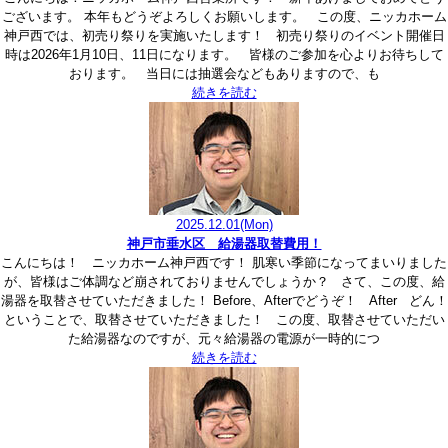
ございます。 本年もどうぞよろしくお願いします。 この度、ニッカホーム
神戸西では、初売り祭りを実施いたします！ 初売り祭りのイベント開催日
時は2026年1月10日、11日になります。 皆様のご参加を心よりお待ちして
おります。 当日には抽選会などもありますので、も
続きを読む
2025.12.01
(Mon)
神戸市垂水区 給湯器取替費用！
こんにちは！ ニッカホーム神戸西です！ 肌寒い季節になってまいりました
が、皆様はご体調など崩されておりませんでしょうか？ さて、この度、給
湯器を取替させていただきました！ Before、Afterでどうぞ！ After どん！
ということで、取替させていただきました！ この度、取替させていただい
た給湯器なのですが、元々給湯器の電源が一時的につ
続きを読む