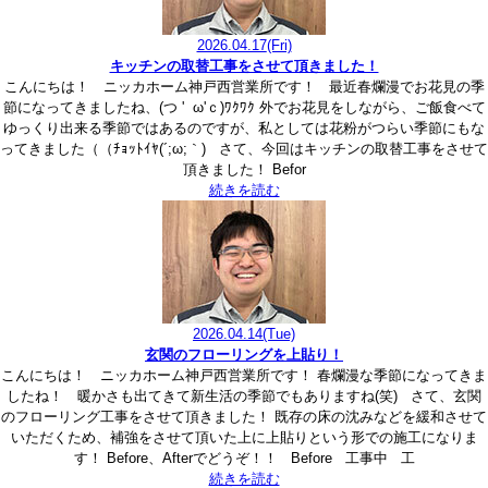
2026.04.17
(Fri)
キッチンの取替工事をさせて頂きました！
こんにちは！ ニッカホーム神戸西営業所です！ 最近春爛漫でお花見の季
節になってきましたね、(つ ' ω'ｃ)ﾜｸﾜｸ 外でお花見をしながら、ご飯食べて
ゆっくり出来る季節ではあるのですが、私としては花粉がつらい季節にもな
ってきました（（ﾁｮｯﾄｲﾔ(´;ω;｀) さて、今回はキッチンの取替工事をさせて
頂きました！ Befor
続きを読む
2026.04.14
(Tue)
玄関のフローリングを上貼り！
こんにちは！ ニッカホーム神戸西営業所です！ 春爛漫な季節になってきま
したね！ 暖かさも出てきて新生活の季節でもありますね(笑) さて、玄関
のフローリング工事をさせて頂きました！ 既存の床の沈みなどを緩和させて
いただくため、補強をさせて頂いた上に上貼りという形での施工になりま
す！ Before、Afterでどうぞ！！ Before 工事中 工
続きを読む