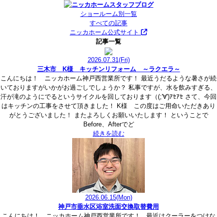
ショールーム別一覧
すべての記事
ニッカホーム公式サイト
記事一覧
2026.07.31
(Fri)
三木市 K様 キッチンリフォーム ～ラクエラ～
こんにちは！ ニッカホーム神戸西営業所です！ 最近うだるような暑さが続
いておりますがいかがお過ごしでしょうか？ 私事ですが、水を飲みすぎる、
汗が滝のようにでるというサイクルを回しております（(;'∀')ｱｾｱｾ さて、今回
はキッチンの工事をさせて頂きました！ K様 この度はご用命いただきあり
がとうございました！ またよろしくお願いいたします！ ということで
Before、Afterでど
続きを読む
2026.06.15
(Mon)
神戸市垂水区浴室洗面交換取替費用
こんにちは！ ニッカホーム神戸西営業所です！ 最近はクーラーをつけな