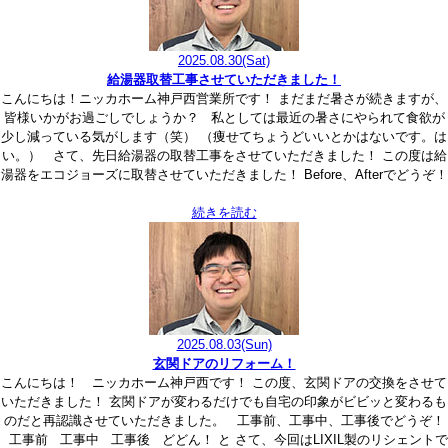
2025.08.30
(Sat)
給湯器取替工事させていただきました！
こんにちは！ニッカホーム神戸西営業所です！ まだまだ暑さが続きますが、
皆様いかがお過ごしでしょうか？ 私としては最近の暑さにやられて食欲が
少し減っている気がします（笑） （痩せてちょうどいいとかはないです。は
い。） さて、先日給湯器の取替工事をさせていただきました！ この度は給
湯器をエコジョーズに取替させていただきました！ Before、Afterでどうぞ！
続きを読む
2025.08.03
(Sun)
玄関ドアのリフォーム！
こんにちは！ ニッカホーム神戸西です！ この度、玄関ドアの交換をさせて
いただきました！ 玄関ドアが変わるだけでも自宅の印象がビビッと変わるも
のだと再認識させていただきました。 工事前、工事中、工事後でどうぞ！
工事前 工事中 工事後 どどん！ と さて、今回はLIXIL製のリシェントで