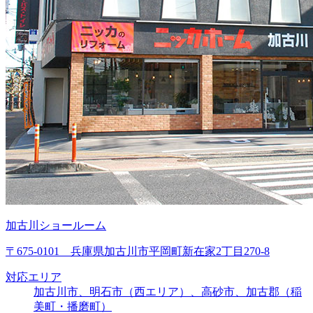
加古川ショールーム
〒675-0101 兵庫県加古川市平岡町新在家2丁目270-8
対応エリア
加古川市、明石市（西エリア）、高砂市、加古郡（稲
美町・播磨町）