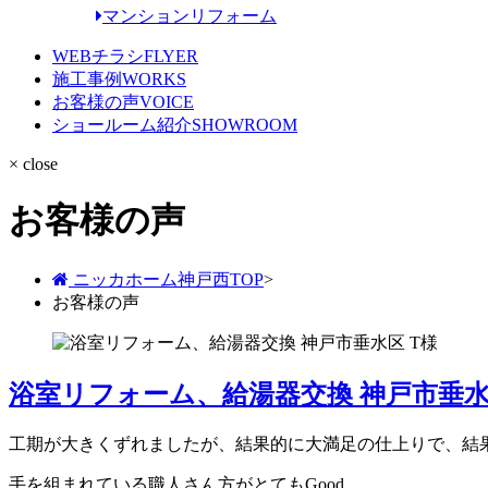
マンションリフォーム
WEBチラシ
FLYER
施工事例
WORKS
お客様の声
VOICE
ショールーム紹介
SHOWROOM
× close
お客様の声
ニッカホーム神戸西TOP
>
お客様の声
浴室リフォーム、給湯器交換 神戸市垂水
工期が大きくずれましたが、結果的に大満足の仕上りで、結
手を組まれている職人さん方がとてもGood。