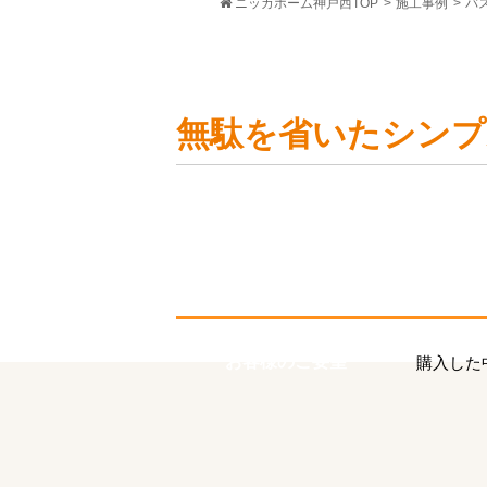
ニッカホーム神戸西TOP
>
施工事例
>
バ
無駄を省いたシンプ
お客様のご要望
購入した