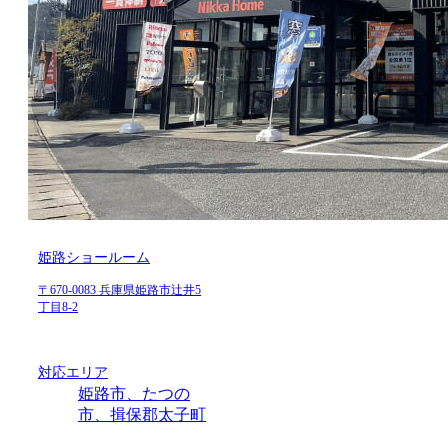
姫路ショールーム
〒670-0083 兵庫県姫路市辻井5
丁目8-2
対応エリア
姫路市、たつの
市、揖保郡太子町