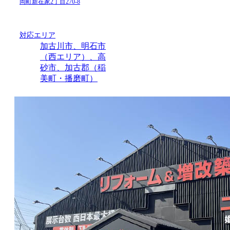
岡町新在家2丁目270-8
対応エリア
加古川市、明石市
（西エリア）、高
砂市、加古郡（稲
美町・播磨町）