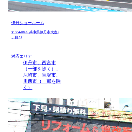
伊丹ショールーム
〒664-0899 兵庫県伊丹市大鹿7
丁目23
対応エリア
伊丹市、西宮市
（一部を除く）、
尼崎市、宝塚市、
川西市（一部を除
く）