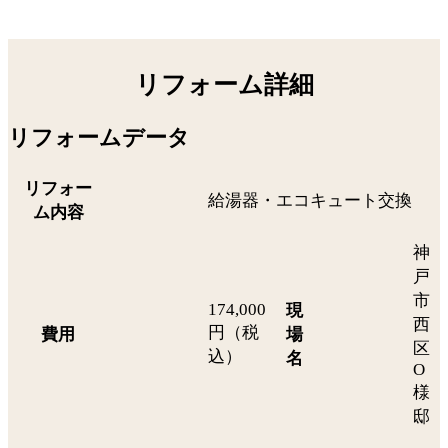
リフォーム詳細
リフォームデータ
リフォー
給湯器・エコキュート交換
ム内容
神
戸
市
174,000
現
西
円（税
費用
場
区
込）
名
O
様
邸