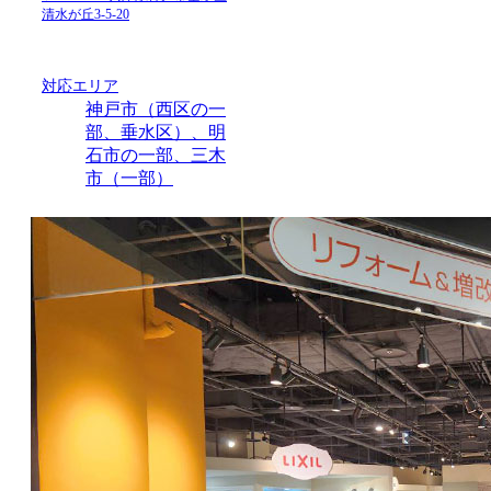
清水が丘3-5-20
対応エリア
神戸市（西区の一
部、垂水区）、明
石市の一部、三木
市（一部）