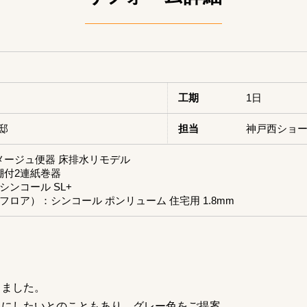
）
工期
1日
邸
担当
神戸西ショ
 アメージュ便器 床排水リモデル
 棚付2連紙巻器
ンコール SL+
ロア）：シンコール ポンリューム 住宅用 1.8mm
しました。
うにしたいとのこともあり、グレー色をご提案。